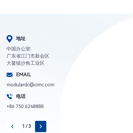
地址
地址
地址
中国办公室:
广东省江门市新会区
大鳌镇沙角工业区
EMAIL
EMAIL
EMAIL
modulardc@cimc.com
电话
电话
电话
+86 750 6248888
1
1
1
/
/
/
3
3
3